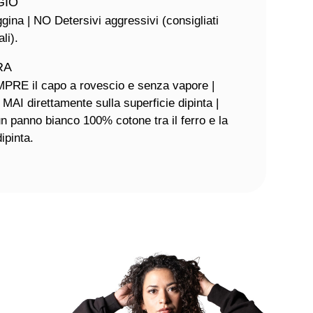
GIO
na | NO Detersivi aggressivi (consigliati
ali).
RA
MPRE il capo a rovescio e senza vapore |
 MAI direttamente sulla superficie dipinta |
un panno bianco 100% cotone tra il ferro e la
ipinta.