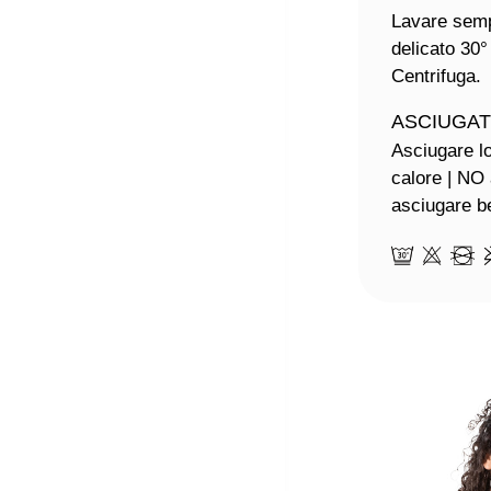
Lavare semp
delicato 30°
Centrifuga.
ASCIUGA
Asciugare lo
calore | NO
asciugare be