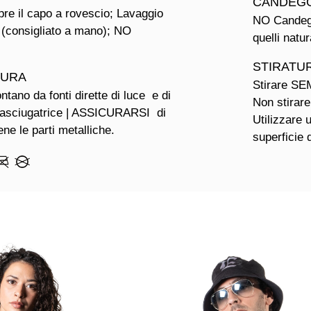
CANDEG
re il capo a rovescio; Lavaggio
NO Candeggi
 (consigliato a mano); NO
quelli natur
STIRATU
TURA
Stirare SE
ntano da fonti dirette di luce e di
Non stirare
 asciugatrice | ASSICURARSI di
Utilizzare 
ne le parti metalliche.
superficie d