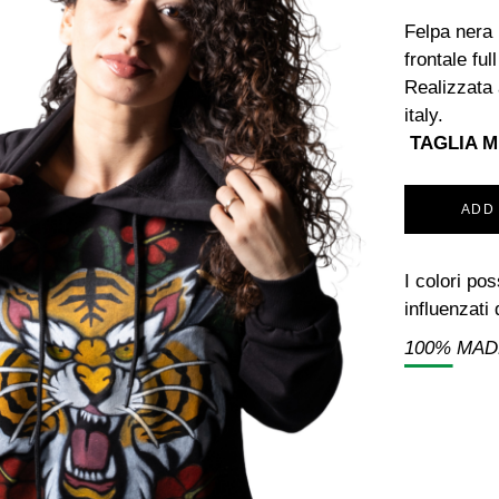
Felpa nera 
frontale fu
Realizzata 
italy.
TAGLIA M
ADD
I colori po
influenzati 
100% MADE