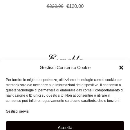
€
120.00
€
220.00
Gestisci Consenso Cookie
Per fornire le migliori esperienze, utilizziamo tecnologie come i cookie per
memorizzare e/o accedere alle informazioni del dispositivo. Il consenso a
queste tecnologie ci permetterà di elaborare dati come il comportamento di
navigazione o ID unici su questo sito. Non acconsentire o ritirare il
ESENABLA ARTELIER DI GIORGIO ALBANESE
consenso può influire negativamente su alcune caratteristiche e funzioni.
P.IVA 03179440643 | C.F. LBNGRG86R02A399Q
Gestisci servizi
TERMINI E CONDIZIONI
-
PRIVACY & COOKIE POLICY
Accetta
®
© Tutti i diritti riservati Esenabla